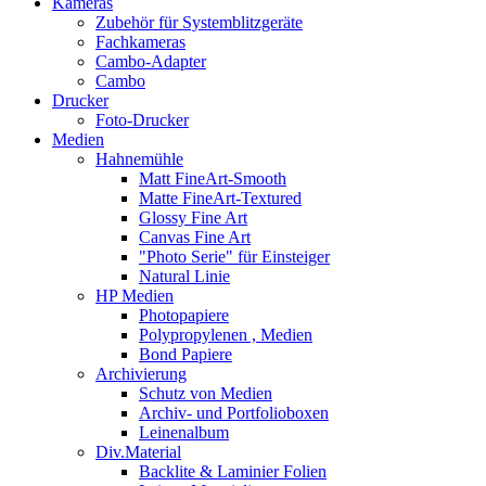
Kameras
Zubehör für Systemblitzgeräte
Fachkameras
Cambo-Adapter
Cambo
Drucker
Foto-Drucker
Medien
Hahnemühle
Matt FineArt-Smooth
Matte FineArt-Textured
Glossy Fine Art
Canvas Fine Art
"Photo Serie" für Einsteiger
Natural Linie
HP Medien
Photopapiere
Polypropylenen , Medien
Bond Papiere
Archivierung
Schutz von Medien
Archiv- und Portfolioboxen
Leinenalbum
Div.Material
Backlite & Laminier Folien