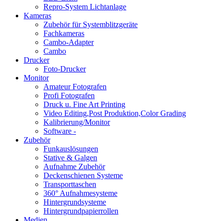
Repro-System Lichtanlage
Kameras
Zubehör für Systemblitzgeräte
Fachkameras
Cambo-Adapter
Cambo
Drucker
Foto-Drucker
Monitor
Amateur Fotografen
Profi Fotografen
Druck u. Fine Art Printing
Video Editing,Post Produktion,Color Grading
Kalibrierung/Monitor
Software -
Zubehör
Funkauslösungen
Stative & Galgen
Aufnahme Zubehör
Deckenschienen Systeme
Transporttaschen
360° Aufnahmesysteme
Hintergrundsysteme
Hintergrundpapierrollen
Medien