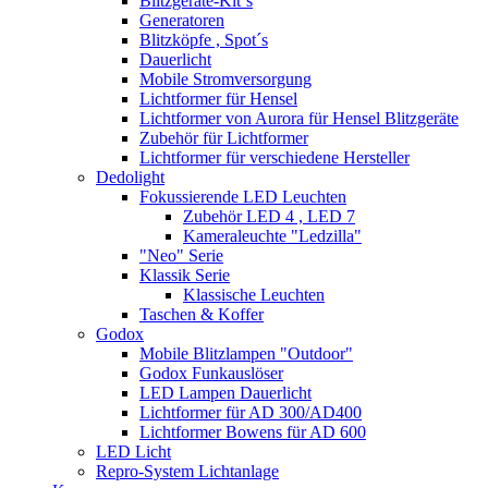
Blitzgeräte-Kit´s
Generatoren
Blitzköpfe , Spot´s
Dauerlicht
Mobile Stromversorgung
Lichtformer für Hensel
Lichtformer von Aurora für Hensel Blitzgeräte
Zubehör für Lichtformer
Lichtformer für verschiedene Hersteller
Dedolight
Fokussierende LED Leuchten
Zubehör LED 4 , LED 7
Kameraleuchte "Ledzilla"
"Neo" Serie
Klassik Serie
Klassische Leuchten
Taschen & Koffer
Godox
Mobile Blitzlampen "Outdoor"
Godox Funkauslöser
LED Lampen Dauerlicht
Lichtformer für AD 300/AD400
Lichtformer Bowens für AD 600
LED Licht
Repro-System Lichtanlage