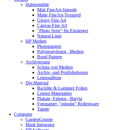
Hahnemühle
Matt FineArt-Smooth
Matte FineArt-Textured
Glossy Fine Art
Canvas Fine Art
"Photo Serie" für Einsteiger
Natural Linie
HP Medien
Photopapiere
Polypropylenen , Medien
Bond Papiere
Archivierung
Schutz von Medien
Archiv- und Portfolioboxen
Leinenalbum
Div.Material
Backlite & Laminier Folien
Leinen Materialien
Plakate, Fahnen , Baryta
Fotopapier ,"günstig" Rollenware
Tapete
Computer
GardenGnome
Mask Integrator
HP Software