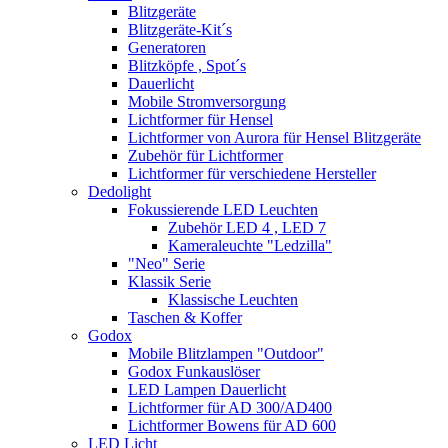
Blitzgeräte
Blitzgeräte-Kit´s
Generatoren
Blitzköpfe , Spot´s
Dauerlicht
Mobile Stromversorgung
Lichtformer für Hensel
Lichtformer von Aurora für Hensel Blitzgeräte
Zubehör für Lichtformer
Lichtformer für verschiedene Hersteller
Dedolight
Fokussierende LED Leuchten
Zubehör LED 4 , LED 7
Kameraleuchte "Ledzilla"
"Neo" Serie
Klassik Serie
Klassische Leuchten
Taschen & Koffer
Godox
Mobile Blitzlampen "Outdoor"
Godox Funkauslöser
LED Lampen Dauerlicht
Lichtformer für AD 300/AD400
Lichtformer Bowens für AD 600
LED Licht