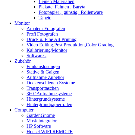
Leinen Materialien
Plakate, Fahnen , Baryta
Fotopapier ,"günstig" Rollenware
Tapete
Monitor
Amateur Fotografen
Profi Fotografen
Druck u. Fine Art Printing
Video Editing,Post Produktion,Color Grading
Kalibrierung/Monitor
Software -
Zubehör
Funkauslösungen
Stative & Galgen
Aufnahme Zubehör
Deckenschienen Systeme
Transporttaschen
360° Aufnahmesysteme
Hintergrundsysteme
Hintergrundpapierrollen
Computer
GardenGnome
Mask Integrator
HP Software
Hensel WIFI REMOTE