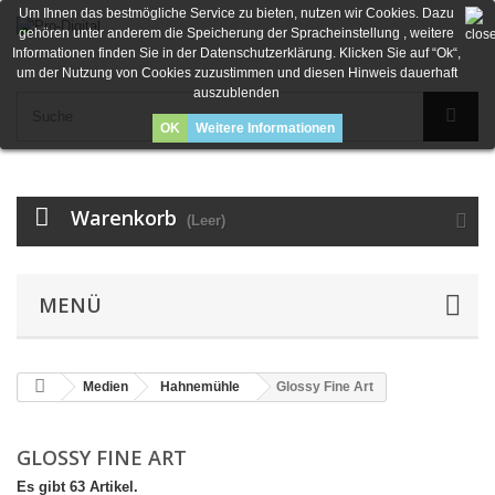
Um Ihnen das bestmögliche Service zu bieten, nutzen wir Cookies. Dazu
gehören unter anderem die Speicherung der Spracheinstellung , weitere
Informationen finden Sie in der Datenschutzerklärung. Klicken Sie auf “Ok“,
um der Nutzung von Cookies zuzustimmen und diesen Hinweis dauerhaft
auszublenden
OK
Weitere Informationen
Warenkorb
(Leer)
MENÜ
Medien
Hahnemühle
Glossy Fine Art
GLOSSY FINE ART
Es gibt 63 Artikel.