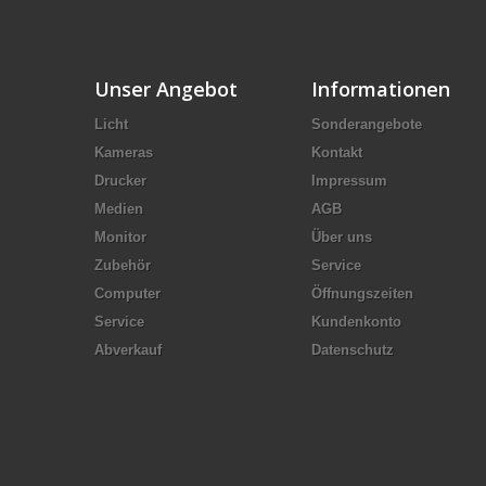
Unser Angebot
Informationen
Licht
Sonderangebote
Kameras
Kontakt
Drucker
Impressum
Medien
AGB
Monitor
Über uns
Zubehör
Service
Computer
Öffnungszeiten
Service
Kundenkonto
Abverkauf
Datenschutz