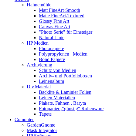
Hahnemühle
Matt FineArt-Smooth
Matte FineArt-Textured
Glossy Fine Art
Canvas Fine Art
"Photo Serie" für Einsteiger
Natural Linie
HP Medien
Photopapiere
Polypropylenen , Medien
Bond Papiere
Archivierung
Schutz von Medien
Archiv- und Portfolioboxen
Leinenalbum
Div.Material
Backlite & Laminier Folien
Leinen Materialien
Plakate, Fahnen , Baryta
Fotopapier ,"günstig" Rollenware
Tapete
Computer
GardenGnome
Mask Integrator
HP Software