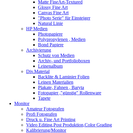
Matte FineArt-Textured
Glossy Fine Art
Canvas Fine Art
"Photo Serie" für Einsteiger
Natural Linie
HP Medien
Photopapiere
Polypropylenen , Medien
Bond Papiere
Archivierung
Schutz von Medien
Archiv- und Portfolioboxen
Leinenalbum
Div.Material
Backlite & Laminier Folien
Leinen Materialien
Plakate, Fahnen , Baryta
Fotopapier ,"günstig" Rollenware
Tapete
Monitor
Amateur Fotografen
Profi Fotografen
Druck u. Fine Art Printing
Video Editing,Post Produktion,Color Grading
Kalibrierung/Monitor