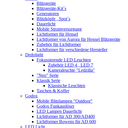
Blitzgeräte
Blitzgeräte-Kit´s
Generatoren
Blitzköpfe , Spot´s
Dauerlicht
Mobile Stromversorgung
Lichtformer für Hensel
Lichtformer von Aurora für Hensel Blitzgeräte
Zubehör für Lichtformer
Lichtformer für verschiedene Hersteller
Dedolight
Fokussierende LED Leuchten
Zubehör LED 4 , LED 7
Kameraleuchte "Ledzilla"
"Neo" Serie
Klassik Serie
Klassische Leuchten
Taschen & Koffer
Godox
Mobile Blitzlampen "Outdoor"
Godox Funkauslöser
LED Lampen Dauerlicht
Lichtformer für AD 300/AD400
Lichtformer Bowens für AD 600
LED Licht