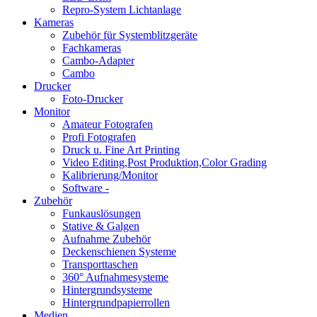
Repro-System Lichtanlage
Kameras
Zubehör für Systemblitzgeräte
Fachkameras
Cambo-Adapter
Cambo
Drucker
Foto-Drucker
Monitor
Amateur Fotografen
Profi Fotografen
Druck u. Fine Art Printing
Video Editing,Post Produktion,Color Grading
Kalibrierung/Monitor
Software -
Zubehör
Funkauslösungen
Stative & Galgen
Aufnahme Zubehör
Deckenschienen Systeme
Transporttaschen
360° Aufnahmesysteme
Hintergrundsysteme
Hintergrundpapierrollen
Medien