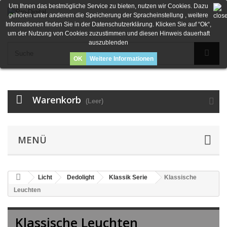
Um Ihnen das bestmögliche Service zu bieten, nutzen wir Cookies. Dazu
gehören unter anderem die Speicherung der Spracheinstellung , weitere
Informationen finden Sie in der Datenschutzerklärung. Klicken Sie auf “Ok“,
um der Nutzung von Cookies zuzustimmen und diesen Hinweis dauerhaft
auszublenden
OK
Weitere Informationen
Warenkorb
(Leer)
MENÜ
Licht
Dedolight
Klassik Serie
Klassische
Leuchten
Klassische Leuchten