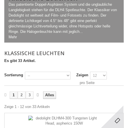
Das patentierte Doppel-Asphären System und die unglaubliche
Langlebigkeit stehen für die DLH4 Spotleuchte. Der Klassiker von
Dedolight ist weltweit auf Film- und Fotosets zu finden. Der
definierte Lichtkegel von 4.5° bis 48° gibt eine perfekt
gleichmässige Lichtverteilung wider, ohne Hotspots oder helle
Ringe. Die Halogenleuchte kann mit jeglich...
Mehr
KLASSISCHE LEUCHTEN
Es gibt 33 Artikel.
Sortierung
Zeigen
pro Seite
1
2
3
Alles
Zeige 1 - 12 von 33 Artikeln