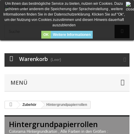
Um Ihnen das bestmögliche Service zu bieten, nutzen wir Cookies. Dazu
gehören unter anderem die Speicherung der Spracheinstellung , weitere
Informationen finden Sie in der Datenschutzerklärung. Klicken Sie auf “Ok“,
um der Nutzung von Cookies zuzustimmen und diesen Hinweis dauerhaft
auszublenden
OK
Weitere Informationen
Warenkorb
(Leer)
MENÜ
Zubehör
Hintergrundpapierrollen
Hintergrundpapierrollen
Colorama Hintergrundkarton , Alle Farben in den Größen :