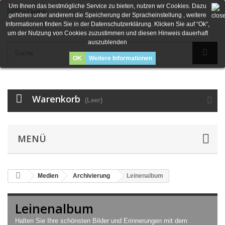
Um Ihnen das bestmögliche Service zu bieten, nutzen wir Cookies. Dazu
gehören unter anderem die Speicherung der Spracheinstellung , weitere
Informationen finden Sie in der Datenschutzerklärung. Klicken Sie auf “Ok“,
um der Nutzung von Cookies zuzustimmen und diesen Hinweis dauerhaft
auszublenden
OK
Weitere Informationen
Warenkorb
(Leer)
MENÜ
Medien
Archivierung
Leinenalbum
Leinenalbum
Halten Sie Ihre schönsten Bilder und Erinnerungen mit dem