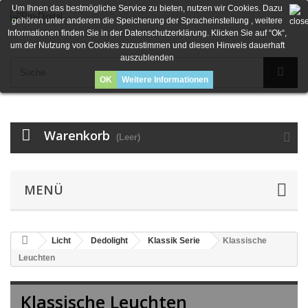
Um Ihnen das bestmögliche Service zu bieten, nutzen wir Cookies. Dazu
gehören unter anderem die Speicherung der Spracheinstellung , weitere
Informationen finden Sie in der Datenschutzerklärung. Klicken Sie auf “Ok“,
um der Nutzung von Cookies zuzustimmen und diesen Hinweis dauerhaft
auszublenden
OK
Weitere Informationen
Warenkorb
(Leer)
MENÜ
Licht
Dedolight
Klassik Serie
Klassische
Leuchten
Klassische Leuchten