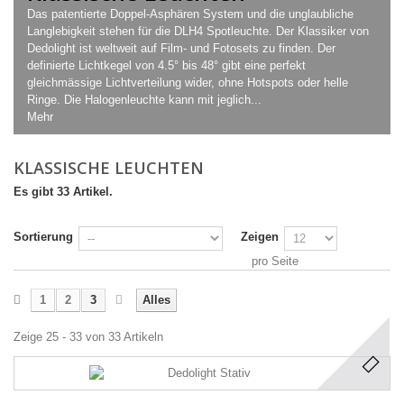
Das patentierte Doppel-Asphären System und die unglaubliche
Langlebigkeit stehen für die DLH4 Spotleuchte. Der Klassiker von
Dedolight ist weltweit auf Film- und Fotosets zu finden. Der
definierte Lichtkegel von 4.5° bis 48° gibt eine perfekt
gleichmässige Lichtverteilung wider, ohne Hotspots oder helle
Ringe. Die Halogenleuchte kann mit jeglich...
Mehr
KLASSISCHE LEUCHTEN
Es gibt 33 Artikel.
Sortierung
Zeigen
pro Seite
1
2
3
Alles
Zeige 25 - 33 von 33 Artikeln