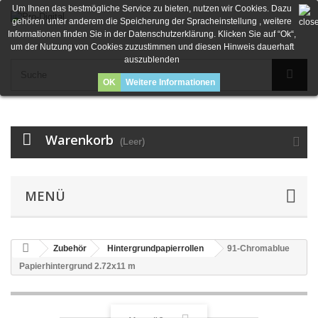
Um Ihnen das bestmögliche Service zu bieten, nutzen wir Cookies. Dazu
gehören unter anderem die Speicherung der Spracheinstellung , weitere
Informationen finden Sie in der Datenschutzerklärung. Klicken Sie auf “Ok“,
um der Nutzung von Cookies zuzustimmen und diesen Hinweis dauerhaft
auszublenden
OK
Weitere Informationen
Warenkorb
(Leer)
MENÜ
Zubehör
Hintergrundpapierrollen
91-Chromablue
Papierhintergrund 2.72x11 m