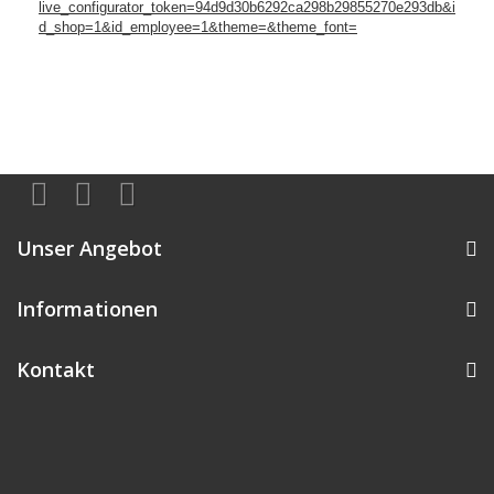
live_configurator_token=94d9d30b6292ca298b29855270e293db&i
d_shop=1&id_employee=1&theme=&theme_font=
Unser Angebot
Informationen
Kontakt