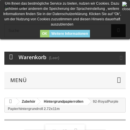
Um Ihnen das bestmögliche Service zu bieten, nutzen wir Cookies. Dazu
gehören unter anderem die Speicherung der Spracheinstellung , weitere
Informationen finden Sie in der Datenschutzerklärung. Klicken Sie auf “Ok“,
um der Nutzung von Cookies zuzustimmen und diesen Hinweis dauerhaft
auszublenden
OK
Weitere Informationen
Warenkorb
(Leer)
MENÜ
Zubehör
Hintergrundpapierrollen
92-RoyalPurple
Papierhintergrundroll 2.72x11m