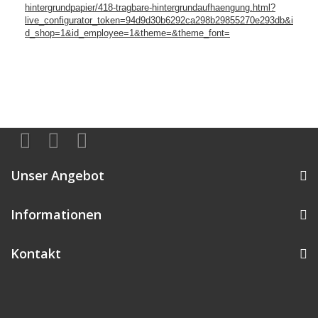
hintergrundpapier/418-tragbare-hintergrundaufhaengung.html?
live_configurator_token=94d9d30b6292ca298b29855270e293db&i
d_shop=1&id_employee=1&theme=&theme_font=
Unser Angebot
Informationen
Kontakt