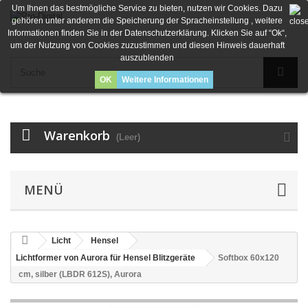
Um Ihnen das bestmögliche Service zu bieten, nutzen wir Cookies. Dazu
gehören unter anderem die Speicherung der Spracheinstellung , weitere
Informationen finden Sie in der Datenschutzerklärung. Klicken Sie auf “Ok“,
um der Nutzung von Cookies zuzustimmen und diesen Hinweis dauerhaft
auszublenden
OK
Weitere Informationen
Warenkorb
(Leer)
MENÜ
Licht
Hensel
Lichtformer von Aurora für Hensel Blitzgeräte
Softbox 60x120
cm, silber (LBDR 612S), Aurora