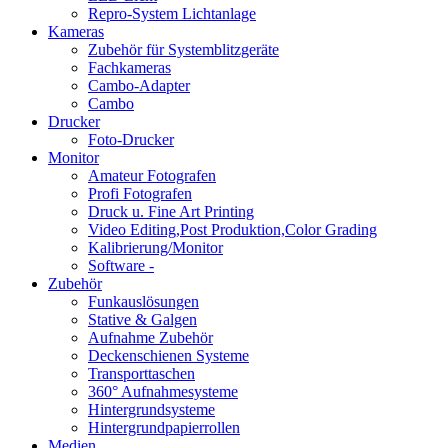
Repro-System Lichtanlage
Kameras
Zubehör für Systemblitzgeräte
Fachkameras
Cambo-Adapter
Cambo
Drucker
Foto-Drucker
Monitor
Amateur Fotografen
Profi Fotografen
Druck u. Fine Art Printing
Video Editing,Post Produktion,Color Grading
Kalibrierung/Monitor
Software -
Zubehör
Funkauslösungen
Stative & Galgen
Aufnahme Zubehör
Deckenschienen Systeme
Transporttaschen
360° Aufnahmesysteme
Hintergrundsysteme
Hintergrundpapierrollen
Medien