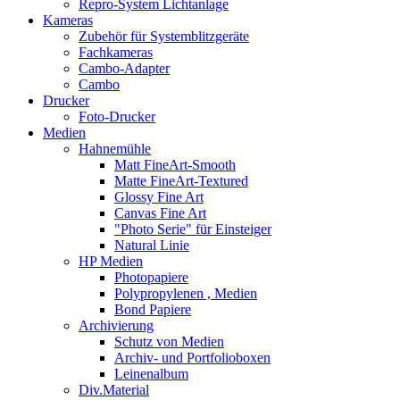
Repro-System Lichtanlage
Kameras
Zubehör für Systemblitzgeräte
Fachkameras
Cambo-Adapter
Cambo
Drucker
Foto-Drucker
Medien
Hahnemühle
Matt FineArt-Smooth
Matte FineArt-Textured
Glossy Fine Art
Canvas Fine Art
"Photo Serie" für Einsteiger
Natural Linie
HP Medien
Photopapiere
Polypropylenen , Medien
Bond Papiere
Archivierung
Schutz von Medien
Archiv- und Portfolioboxen
Leinenalbum
Div.Material