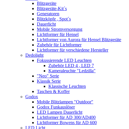
Blitzgeräte
Blitzgeräte-Kit´s
Generatoren
Blitzköpfe , Spot´s
Dauerlicht
Mobile Stromversorgung
Lichtformer für Hensel
Lichtformer von Aurora für Hensel Blitzgeräte
Zubehör für Lichtformer
Lichtformer für verschiedene Hersteller
Dedolight
Fokussierende LED Leuchten
Zubehör LED 4 , LED 7
Kameraleuchte "Ledzilla"
"Neo" Serie
Klassik Serie
Klassische Leuchten
Taschen & Koffer
Godox
Mobile Blitzlampen "Outdoor"
Godox Funkauslöser
LED Lampen Dauerlicht
Lichtformer für AD 300/AD400
Lichtformer Bowens für AD 600
LED Licht