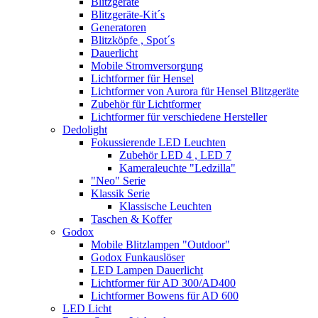
Blitzgeräte
Blitzgeräte-Kit´s
Generatoren
Blitzköpfe , Spot´s
Dauerlicht
Mobile Stromversorgung
Lichtformer für Hensel
Lichtformer von Aurora für Hensel Blitzgeräte
Zubehör für Lichtformer
Lichtformer für verschiedene Hersteller
Dedolight
Fokussierende LED Leuchten
Zubehör LED 4 , LED 7
Kameraleuchte "Ledzilla"
"Neo" Serie
Klassik Serie
Klassische Leuchten
Taschen & Koffer
Godox
Mobile Blitzlampen "Outdoor"
Godox Funkauslöser
LED Lampen Dauerlicht
Lichtformer für AD 300/AD400
Lichtformer Bowens für AD 600
LED Licht