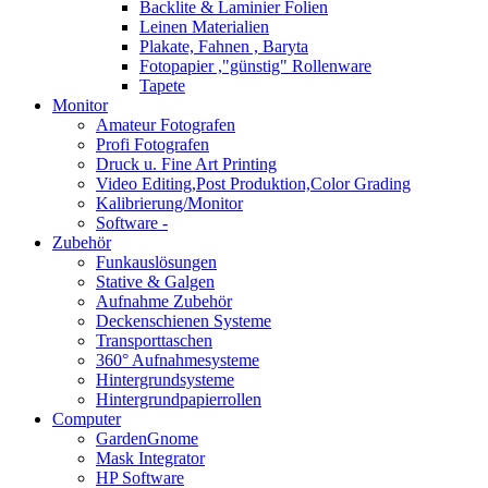
Backlite & Laminier Folien
Leinen Materialien
Plakate, Fahnen , Baryta
Fotopapier ,"günstig" Rollenware
Tapete
Monitor
Amateur Fotografen
Profi Fotografen
Druck u. Fine Art Printing
Video Editing,Post Produktion,Color Grading
Kalibrierung/Monitor
Software -
Zubehör
Funkauslösungen
Stative & Galgen
Aufnahme Zubehör
Deckenschienen Systeme
Transporttaschen
360° Aufnahmesysteme
Hintergrundsysteme
Hintergrundpapierrollen
Computer
GardenGnome
Mask Integrator
HP Software