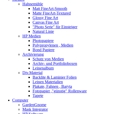
Hahnemühle
Matt FineArt-Smooth
Matte FineArt-Textured
Glossy Fine Art
Canvas Fine Art
"Photo Serie" für Einsteiger
Natural Linie
HP Medien
Photopapiere
Polypropylenen , Medien
Bond Papiere
Archivierung
Schutz von Medien
Archiv- und Portfolioboxen
Leinenalbum
Div.Material
Backlite & Laminier Folien
Leinen Materialien
Plakate, Fahnen , Baryta
Fotopapier ,"günstig" Rollenware
Tapete
Computer
GardenGnome
Mask Integrator
HP Software