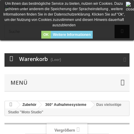
Um Ihnen das bestmögliche Service zu bieten, nutzen wir Cookies. Dazu
gehören unter anderem die Speicherung der Spracheinstellung , weitere
Informationen finden Sie in der Datenschutzerklärung. Klicken Sie auf “Ok“,
um der Nutzung von Cookies zuzustimmen und diesen Hinweis dauerhaft
auszublenden
OK
Weitere Informationen
Warenkorb
(Leer)
MENÜ
Zubehör
360° Aufnahmesysteme
Das vielseitige
Studio "Moto Studio"
Vergrößern