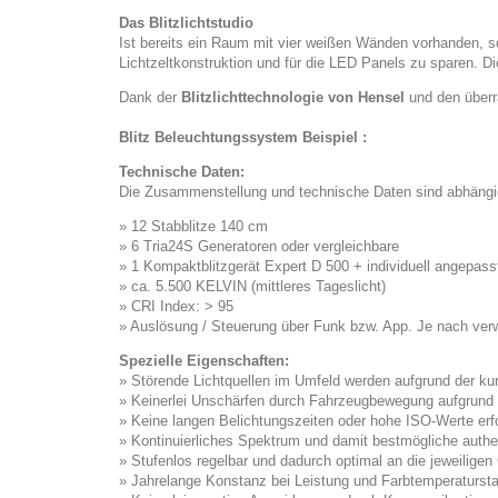
Das Blitzlichtstudio
Ist bereits ein Raum mit vier weißen Wänden vorhanden, so
Lichtzeltkonstruktion und für die LED Panels zu sparen. D
Dank der
Blitzlichttechnologie von Hensel
und den überr
Blitz Beleuchtungssystem Beispiel :
Technische Daten:
Die Zusammenstellung und technische Daten sind abhängig
» 12 Stabblitze 140 cm
» 6 Tria24S Generatoren oder vergleichbare
» 1 Kompaktblitzgerät Expert D 500 + individuell angepass
» ca. 5.500 KELVIN (mittleres Tageslicht)
» CRI Index: > 95
» Auslösung / Steuerung über Funk bzw. App. Je nach ver
Spezielle Eigenschaften:
» Störende Lichtquellen im Umfeld werden aufgrund der kur
» Keinerlei Unschärfen durch Fahrzeugbewegung aufgrund 
» Keine langen Belichtungszeiten oder hohe ISO-Werte erfo
» Kontinuierliches Spektrum und damit bestmögliche auth
» Stufenlos regelbar und dadurch optimal an die jeweilig
» Jahrelange Konstanz bei Leistung und Farbtemperaturstab