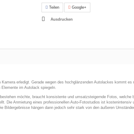
Teilen
Google+
Ausdrucken
uten Kamera erledigt. Gerade wegen des hochglänzenden Autolackes kommt es 
 Elemente im Autolack spiegeln.
stehen möchte, braucht konsistente und umsatzsteigernde Fotos, welche b
llt. Die Anmietung eines professionellen Auto-Fotostudios ist kostenintensiv 
 Die Bildergebnisse hängen dann jedoch sehr stark von den äußeren Umstände