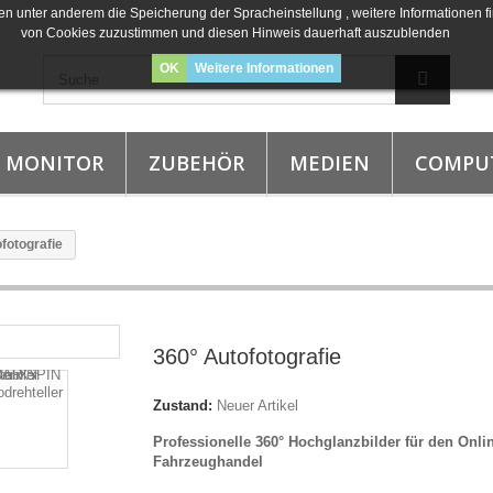
n unter anderem die Speicherung der Spracheinstellung , weitere Informationen fi
von Cookies zuzustimmen und diesen Hinweis dauerhaft auszublenden
OK
Weitere Informationen
MONITOR
ZUBEHÖR
MEDIEN
COMPU
fotografie
360° Autofotografie
Zustand:
Neuer Artikel
Professionelle 360° Hochglanzbilder für den Onli
Fahrzeughandel