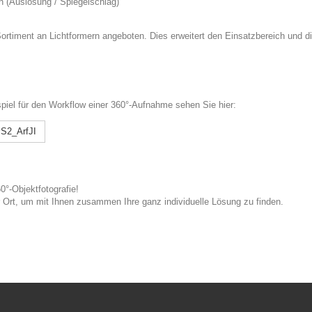
n (Auslösung / Spiegelschlag)
ortiment an Lichtformern angeboten. Dies erweitert den Einsatzbereich und d
spiel für den Workflow einer 360°-Aufnahme sehen Sie hier:
yS2_ArfJI
0°-Objektfotografie!
 Ort, um mit Ihnen zusammen Ihre ganz individuelle Lösung zu finden.