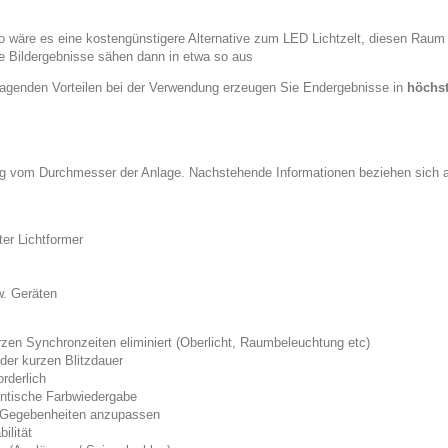
 wäre es eine kostengünstigere Alternative zum LED Lichtzelt, diesen Raum m
ie Bildergebnisse sähen dann in etwa so aus
agenden Vorteilen bei der Verwendung erzeugen Sie Endergebnisse in
höchs
 vom Durchmesser der Anlage. Nachstehende Informationen beziehen sich au
ter Lichtformer
w. Geräten
zen Synchronzeiten eliminiert (Oberlicht, Raumbeleuchtung etc)
der kurzen Blitzdauer
rderlich
entische Farbwiedergabe
en Gegebenheiten anzupassen
ilität