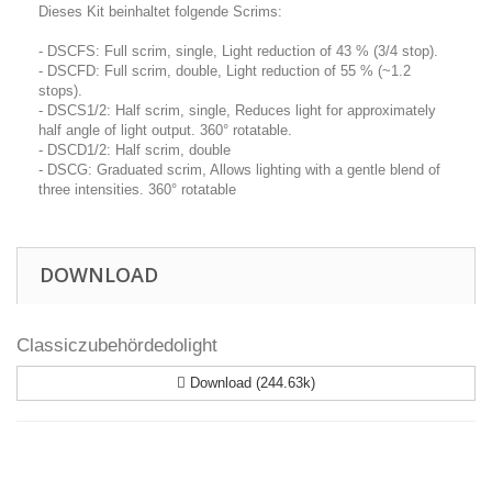
Dieses Kit beinhaltet folgende Scrims:
- DSCFS: Full scrim, single, Light reduction of 43 % (3/4 stop).
- DSCFD: Full scrim, double, Light reduction of 55 % (~1.2
stops).
- DSCS1/2: Half scrim, single, Reduces light for approximately
half angle of light output. 360° rotatable.
- DSCD1/2: Half scrim, double
- DSCG: Graduated scrim, Allows lighting with a gentle blend of
three intensities. 360° rotatable
DOWNLOAD
Classiczubehördedolight
Download (244.63k)