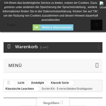
Um Ihnen das bestmögliche Service zu bieten, nutzen wir Cookies. Dazu
gehören unter anderem die Speicherung der Spracheinstellung , weitere
Informationen finden Sie in der Datenschutzerklärung. Klicken Sie auf “Ok“,
um der Nutzung von Cookies zuzustimmen und diesen Hinweis dauerhaft
auszublenden
OK
Weitere Informationen
Warenkorb
(Leer)
MENÜ
Licht
Dedolight
Klassik Serie
Klassische Leuchten
Scrim-Kit - 5 verschieden Drahtgazen
Vergrößern