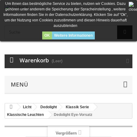
Um Ihnen das bestmögliche Service zu bieten, nutzen wir Cookies. Dazu
gehören unter anderem die Speicherung der Spracheinstellung , weitere
Informationen finden Sie in der Datenschutzerklärung. Klicken Sie auf “Ok“,
um der Nutzung von Cookies zuzustimmen und diesen Hinweis dauerhaft
auszublenden
OK
Weitere Informationen
Warenkorb
(Leer)
MENÜ
Licht
Dedolight
Klassik Serie
Klassische Leuchten
Dedolight Eye-Vorsatz
Vergrößern