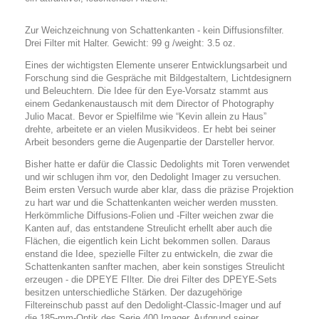
Zur Weichzeichnung von Schattenkanten - kein Diffusionsfilter.
Drei Filter mit Halter. Gewicht: 99 g /weight: 3.5 oz.
Eines der wichtigsten Elemente unserer Entwicklungsarbeit und
Forschung sind die Gespräche mit Bildgestaltern, Lichtdesignern
und Beleuchtern. Die Idee für den Eye-Vorsatz stammt aus
einem Gedankenaustausch mit dem Director of Photography
Julio Macat. Bevor er Spielfilme wie “Kevin allein zu Haus”
drehte, arbeitete er an vielen Musikvideos. Er hebt bei seiner
Arbeit besonders gerne die Augenpartie der Darsteller hervor.
Bisher hatte er dafür die Classic Dedolights mit Toren verwendet
und wir schlugen ihm vor, den Dedolight Imager zu versuchen.
Beim ersten Versuch wurde aber klar, dass die präzise Projektion
zu hart war und die Schattenkanten weicher werden mussten.
Herkömmliche Diffusions-Folien und -Filter weichen zwar die
Kanten auf, das entstandene Streulicht erhellt aber auch die
Flächen, die eigentlich kein Licht bekommen sollen. Daraus
enstand die Idee, spezielle Filter zu entwickeln, die zwar die
Schattenkanten sanfter machen, aber kein sonstiges Streulicht
erzeugen - die DPEYE FIlter. Die drei Filter des DPEYE-Sets
besitzen unterschiedliche Stärken. Der dazugehörige
Filtereinschub passt auf den Dedolight-Classic-Imager und auf
die 185-mm-Optik des Serie 400 Imager. Aufgrund seiner