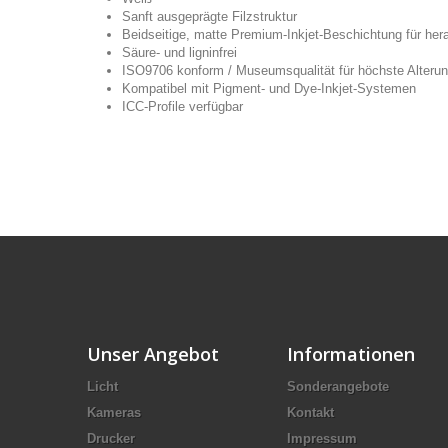
Sanft ausgeprägte Filzstruktur
Beidseitige, matte Premium-Inkjet-Beschichtung für he
Säure- und ligninfrei
ISO9706 konform / Museumsqualität für höchste Alterun
Kompatibel mit Pigment- und Dye-Inkjet-Systemen
ICC-Profile verfügbar
Unser Angebot
Informationen
Licht
Sonderangebote
Kameras
Kontakt
Drucker
Impressum