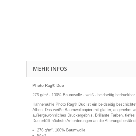
MEHR INFOS
Photo Rag® Duo
276 g/m² · 100% Baumwolle · weiß · beidseitig bedruckbar
Hahnemühle Photo Rag® Duo ist ein beidseitig beschichtetes
Alben. Das weiße Baumwollpapier mit glatter, angenehm wei
außergewöhnliches Druckergebnis. Brillante Farben, tiefe
Duo erfüllt höchste Anforderungen an die Alterungsbeständi
276 g/m², 100% Baumwolle
Weiß