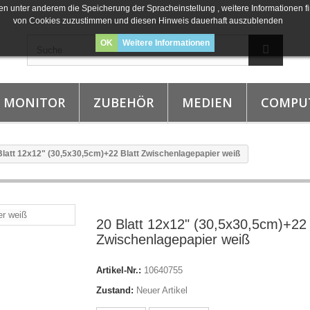
n unter anderem die Speicherung der Spracheinstellung , weitere Informationen fi
von Cookies zuzustimmen und diesen Hinweis dauerhaft auszublenden
OK
Weitere Informationen
MONITOR
ZUBEHÖR
MEDIEN
COMPU
Blatt 12x12" (30,5x30,5cm)+22 Blatt Zwischenlagepapier weiß
20 Blatt 12x12" (30,5x30,5cm)+22 
Zwischenlagepapier weiß
Artikel-Nr.:
10640755
Zustand:
Neuer Artikel