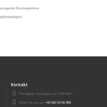
rausragende Druckergebnisse
gsbeständigkeit
Kontakt
Pro-Digital, Antonigasse 44 1180 Wien
Rufen Sie uns an:
+43 660 50 85 880