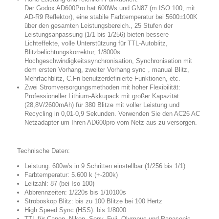
Der Godox AD600Pro hat 600Ws und GN87 (m ISO 100, mit
AD-R9 Reflektor), eine stabile Farbtemperatur bei 5600±100K
über den gesamten Leistungsbereich., 25 Stufen der
Leistungsanpassung (1/1 bis 1/256) bieten bessere
Lichteffekte, volle Unterstützung für TTL-Autoblitz,
Blitzbelichtungskorrektur, 1/8000s
Hochgeschwindigkeitssynchronisation, Synchronisation mit
dem ersten Vorhang, zweiter Vorhang sync
，
manual Blitz,
Mehrfachblitz, C.Fn benutzerdefinierte Funktionen, etc.
Zwei Stromversorgungsmethoden mit hoher Flexibilität:
Professioneller Lithium-Akkupack mit großer Kapazität
(28,8V/2600mAh) für 380 Blitze mit voller Leistung und
Recycling in 0,01-0,9 Sekunden. Verwenden Sie den AC26 AC
Netzadapter um Ihren AD600pro vom Netz aus zu versorgen.
Technische Daten:
Leistung: 600w/s in 9 Schritten einstellbar (1/256 bis 1/1)
Farbtemperatur: 5.600 k (+-200k)
Leitzahl: 87 (bei Iso 100)
Abbrennzeiten: 1/220s bis 1/10100s
Stroboskop Blitz: bis zu 100 Blitze bei 100 Hertz
High Speed Sync (HSS): bis 1/8000
TTL für Canon, Nikon, Sony, Fuji, Olympus und Panasonic