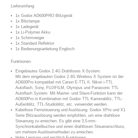
Lieferumfang:
1x Godox AD600PRO Blitzgerät
1x Blitzlampe
1x Ladegerät
1x Li-Polymer Akku
1x Schirmneiger
1x Standard Reflektor
1x Bedienungsanleitung Englisch
Funktionen:
Eingebautes Godox 2.4G Drahtloses X-System:
Mit dem eingebauten Godox 2.4G Wireless X System ist der
AD600Pro kompatibel mit Canon E-TTL II, Nikon i-TTL
Autoflash, Sony, FUJIFILM, Olympus und Panasonic TTL
Autoflash System. Mit Master- und Slave-Funktion kann der
AD600Pro in Kombination mit Godox TTL Kamerablitz, TTL-
Außenblitz, TTL-Studioblitz, etc. verwendet werden.
Kabellose Fernsteuerung und Auslösung: Godox XPro und X1
Serie Blitzauslösung werden empfohlen, um eine drahtlose
Steuerung zu erreichen. Es gibt eine 3,5-mm-
Synchronkabelbuchse und einen drahtlosen Steueranschluss,
um mehrere Auslösemethoden zu erreichen.
Hohe Leistung und reichlich Funktionen: