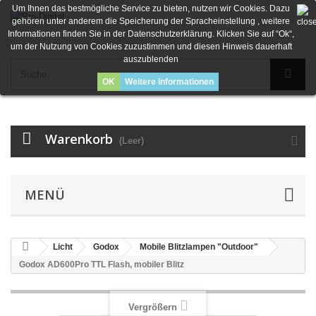
Um Ihnen das bestmögliche Service zu bieten, nutzen wir Cookies. Dazu
gehören unter anderem die Speicherung der Spracheinstellung , weitere
Informationen finden Sie in der Datenschutzerklärung. Klicken Sie auf “Ok“,
um der Nutzung von Cookies zuzustimmen und diesen Hinweis dauerhaft
auszublenden
OK
Weitere Informationen
Warenkorb
(Leer)
MENÜ
Licht
Godox
Mobile Blitzlampen "Outdoor"
Godox AD600Pro TTL Flash, mobiler Blitz
Vergrößern