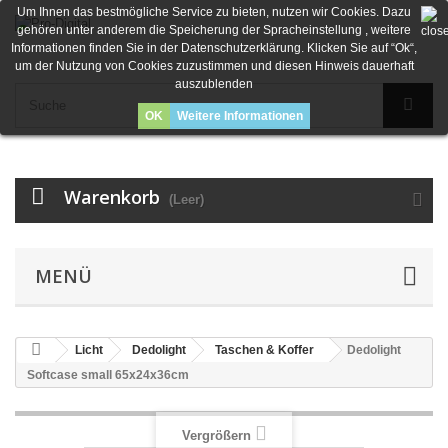
Um Ihnen das bestmögliche Service zu bieten, nutzen wir Cookies. Dazu
gehören unter anderem die Speicherung der Spracheinstellung , weitere
Informationen finden Sie in der Datenschutzerklärung. Klicken Sie auf “Ok“,
um der Nutzung von Cookies zuzustimmen und diesen Hinweis dauerhaft
auszublenden
OK
Weitere Informationen
Warenkorb
(Leer)
MENÜ
Licht
Dedolight
Taschen & Koffer
Dedolight
Softcase small 65x24x36cm
Vergrößern